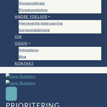
Trivselsmålinger
Trivselsworkshop
ANDRE YDELSER
Hjernevenlig ledersparring
Karriererådgivning
OM
VIDEN
Nyhedsbrev
Blog
KONTAKT
PRIORITERING