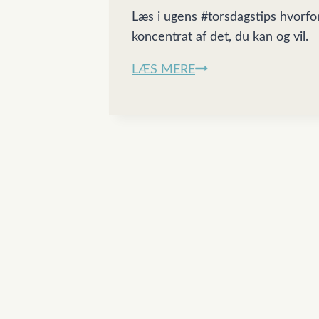
Læs i ugens #torsdagstips hvorfor
koncentrat af det, du kan og vil.
Det
LÆS MERE
her
er
det
vigtigste
afsnit
i
dit
CV