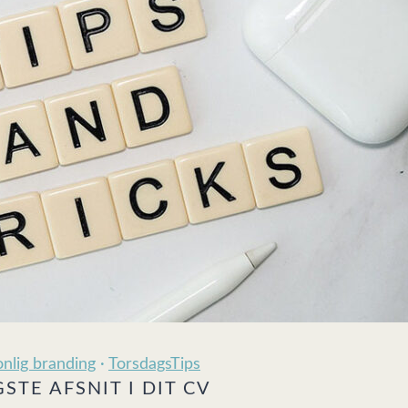
nlig branding
·
TorsdagsTips
STE AFSNIT I DIT CV