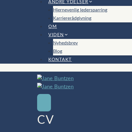
ANDRE YDELSER
Hjernevenlig ledersparring
Karriererådgivning
OM
VIDEN
Nyhedsbrev
Blog
KONTAKT
CV