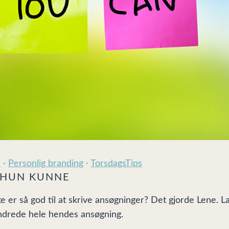
n
·
Personlig branding
·
TorsdagsTips
T HUN KUNNE
 ikke er så god til at skrive ansøgninger? Det gjorde Len
ændrede hele hendes ansøgning.