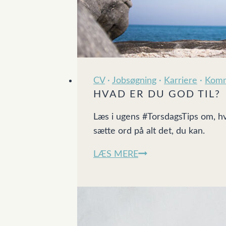
CV
·
Jobsøgning
·
Karriere
·
Komm
HVAD ER DU GOD TIL?
Læs i ugens #TorsdagsTips om, hv
sætte ord på alt det, du kan.
Hvad
LÆS MERE
er
du
god
til?