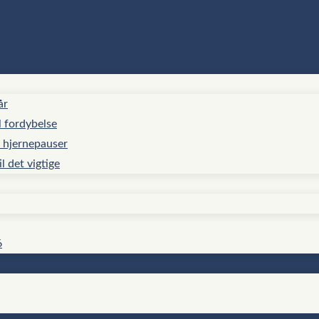
år
l fordybelse
d hjernepauser
l det vigtige
6