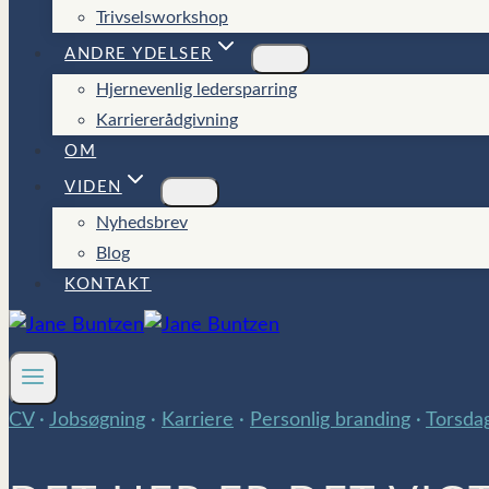
Trivselsworkshop
ANDRE YDELSER
Hjernevenlig ledersparring
Karriererådgivning
OM
VIDEN
Nyhedsbrev
Blog
KONTAKT
CV
·
Jobsøgning
·
Karriere
·
Personlig branding
·
Torsda