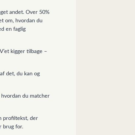
noget andet. Over 50%
let om, hvordan du
d en faglig
V’et kigger tilbage –
 af det, du kan og
så, hvordan du matcher
 profiltekst, der
r brug for.