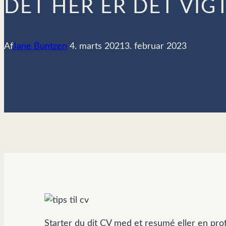
DET HER ER DET VIGT
Af
Jane Buntzen
4. marts 2021
3. februar 2023
Starter du dit CV med et resumé eller en prof