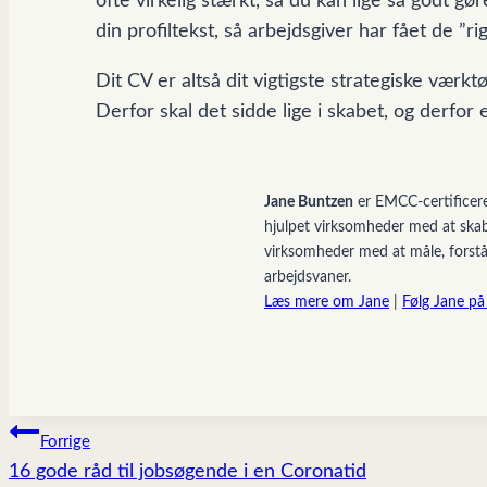
ofte virkelig stærkt, så du kan lige så godt gø
din profiltekst, så arbejdsgiver har fået de ”r
Dit CV er altså dit vigtigste strategiske værkt
Derfor skal det sidde lige i skabet, og derfor 
Jane Buntzen
er EMCC-certificere
hjulpet virksomheder med at skab
virksomheder med at måle, forstå
arbejdsvaner.
Læs mere om Jane
|
Følg Jane på
INDLÆGSNAVIGATIO
Forrige
16 gode råd til jobsøgende i en Coronatid