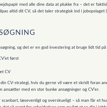
jdspapir med alle dine data at plukke fra – det er faktis
pas altid dit CV, så det taler strategisk ind i jobopslaget 
NSØGNING
nsøgning, og det er en god investering at bruge lidt tid på 
V’et først
det CV
din CV-strategi, hvis du gerne vil være et skridt foran an
som ansætter med en stor bunke ansøgninger og CV’er.
scanbart, læsevenligt og overskueligt – så man får et hur