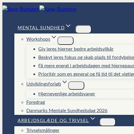
Fortsæt
til
indhold
MENTAL SUNDHED
Workshops
Giv jeres hjerner bedre arbejdsvilkår
Beskyt jeres fokus og skab plads til fordybels
Få mere energi i arbejdsdagen med hjernepau
Prioritér som en general og få tid til det vigtig
Udviklingsforløb
Hjernevenlige arbejdsvaner
Foredrag
Danmarks Mentale Sundhedsdag 2026
ARBEJDSGLÆDE OG TRIVSEL
Trivselsmålinger