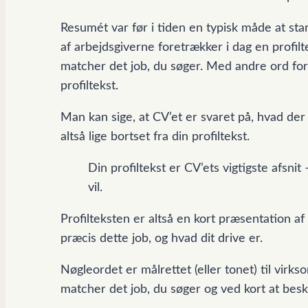
Resumét var før i tiden en typisk måde at sta
af arbejdsgiverne foretrækker i dag en profi
matcher det job, du søger. Med andre ord forv
profiltekst.
Man kan sige, at CV’et er svaret på, hvad der 
altså lige bortset fra din profiltekst.
Din profiltekst er CV’ets vigtigste afsni
vil.
Profilteksten er altså en kort præsentation af
præcis dette job, og hvad dit drive er.
Nøgleordet er målrettet (eller tonet) til virk
matcher det job, du søger og ved kort at beskri