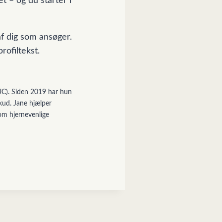
et – og du starter i
 af dig som ansøger.
rofiltekst.
RUC). Siden 2019 har hun
kud. Jane hjælper
om hjernevenlige