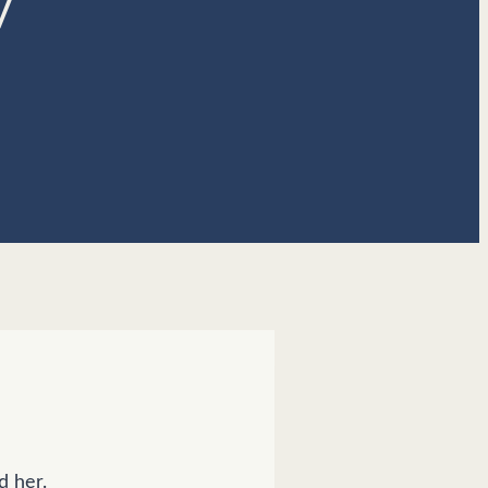
V
d her.