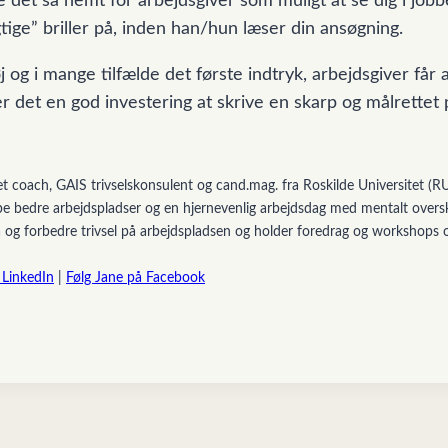
re det så nemt for arbejdsgiver som muligt at se dig i jobb
igtige” briller på, inden han/hun læser din ansøgning.
øj og i mange tilfælde det første indtryk, arbejdsgiver får
er det en god investering at skrive en skarp og målrettet p
t coach, GAIS trivselskonsulent og cand.mag. fra Roskilde Universitet (
e bedre arbejdspladser og en hjernevenlig arbejdsdag med mentalt overs
 og forbedre trivsel på arbejdspladsen og holder foredrag og workshops 
 LinkedIn
|
Følg Jane på Facebook
N